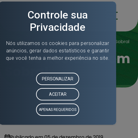
Home
»
Nossas Notícias
» Lei de Resíduos em Sobral
Lei de Resíduos em
Sobral
Publicado em
05 de dezembro de 2019