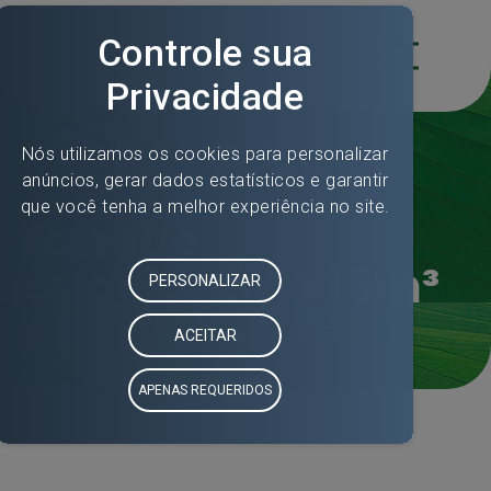
Home
»
Frota e Equipamentos
» Tanque Estacionário 15m³ e 18m³
Tanque
Estacionário 15m³
e 18m³