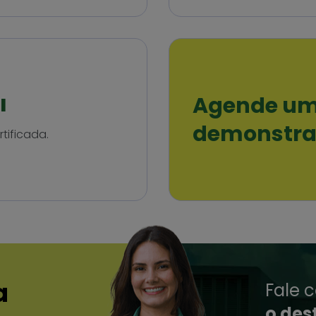
Agende u
l
demonstr
tificada.
a
Fale 
o des