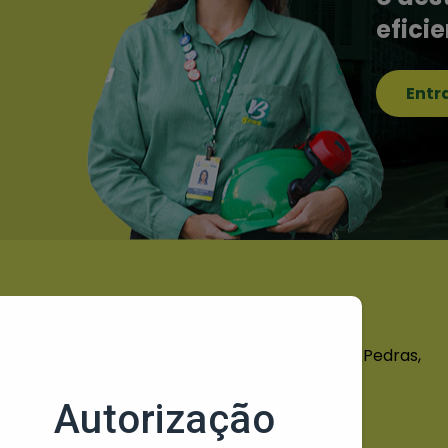
efici
Entr
Endereço
Rod. 4º Anel Viário, 2346 - Pedras,
al
Fortaleza - CE, 60874-401
aslimp
iços
Contatos