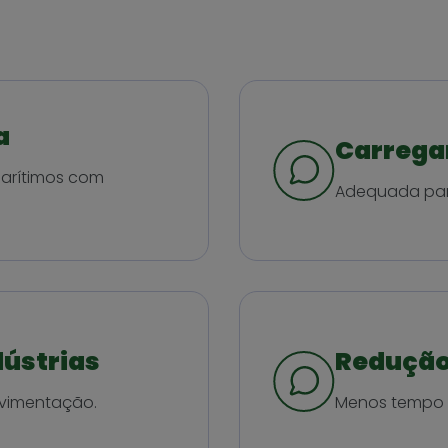
a
Carrega
marítimos com
Adequada par
dústrias
Redução
ovimentação.
Menos tempo d