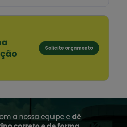
ma
Solicite orçamento
ação
com a nossa equipe e
dê
tino correto e de forma