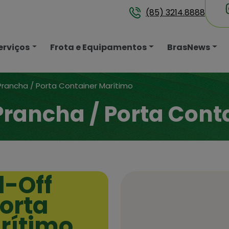
(85) 3214.8888
erviços
Frota e Equipamentos
BrasNews
Prancha / Porta Container Marítimo
Prancha / Porta Cont
l-Off
orta
rítimo