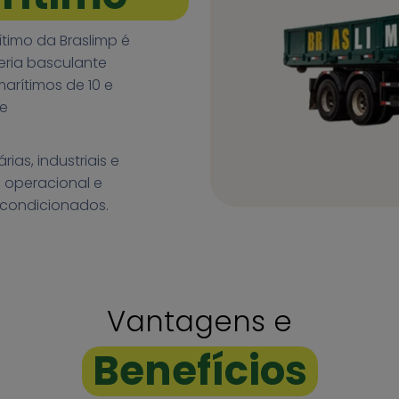
ítimo da Braslimp é
eria basculante
arítimos de 10 e
 e
as, industriais e
e operacional e
acondicionados.
Vantagens e
Benefícios