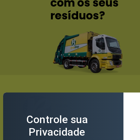
com os seus
resíduos?
Menu
Inici
A Br
Serv
Maior empresa do Ceará especializada