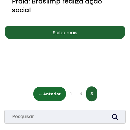
Praia: Braslimp realiza ação
social
Saiba mais
3
← Anterior
1
2