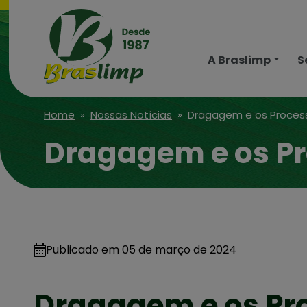
A Braslimp
S
Home
»
Nossas Notícias
» Dragagem e os Process
Dragagem e os Pr
Publicado em
05 de março de 2024
Dragagem e os Pr