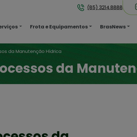
(85) 3214.8888
erviços
Frota e Equipamentos
BrasNews
os da Manutenção Hídrica
ocessos da Manuten
ocessos da