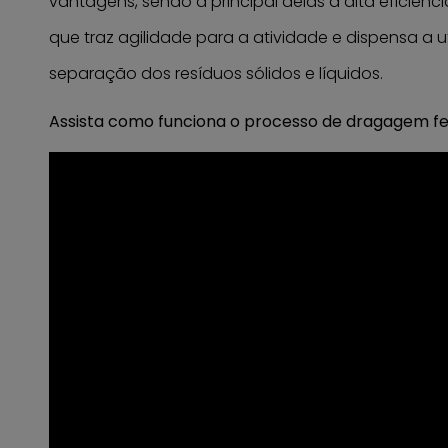
vantagens, sendo a principal delas a alta eficiênci
que traz agilidade para a atividade e dispensa a u
separação dos resíduos sólidos e líquidos.
Assista como funciona o processo de dragagem fei