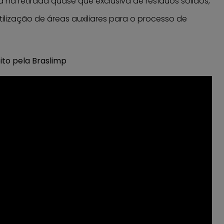
a na retirada quase que exclusiva de resíduos sólidos,
tilização de áreas auxiliares para o processo de
to pela Braslimp